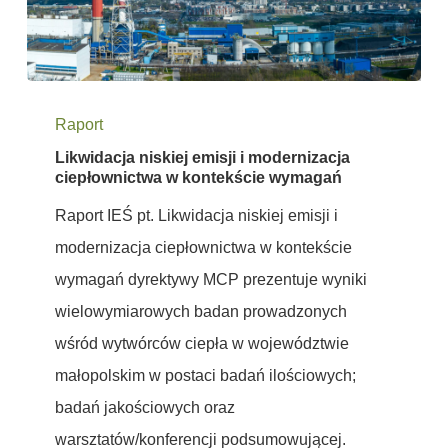
Likwidacja
Raport
niskiej
Likwidacja niskiej emisji i modernizacja
emisji
ciepłownictwa w kontekście wymagań
i
Raport IEŚ pt. Likwidacja niskiej emisji i
modernizacja
modernizacja ciepłownictwa w kontekście
ciepłownictwa
wymagań dyrektywy MCP prezentuje wyniki
w
wielowymiarowych badan prowadzonych
kontekście
wśród wytwórców ciepła w województwie
wymagań
małopolskim w postaci badań ilościowych;
badań jakościowych oraz
warsztatów/konferencji podsumowującej.