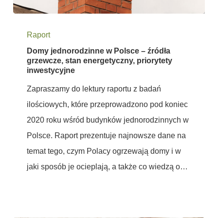
Domy
Raport
jednorodzinne
Domy jednorodzinne w Polsce – źródła
w
grzewcze, stan energetyczny, priorytety
Polsce
inwestycyjne
–
Zapraszamy do lektury raportu z badań
źródła
ilościowych, które przeprowadzono pod koniec
grzewcze,
2020 roku wśród budynków jednorodzinnych w
stan
Polsce. Raport prezentuje najnowsze dane na
energetyczny,
temat tego, czym Polacy ogrzewają domy i w
priorytety
jaki sposób je ocieplają, a także co wiedzą o…
inwestycyjne