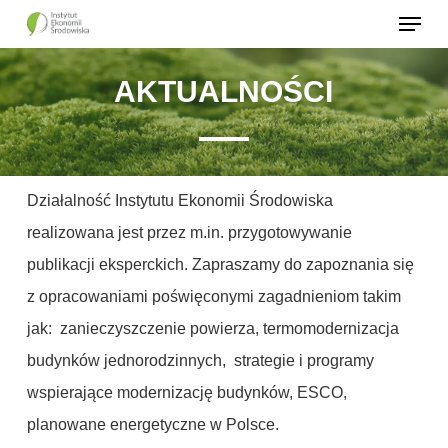
Menu
Skip
to
Close
main
AKTUALNOŚCI
Menu
content
Działalność Instytutu Ekonomii Środowiska
realizowana jest przez m.in. przygotowywanie
publikacji eksperckich. Zapraszamy do zapoznania się
z opracowaniami poświęconymi zagadnieniom takim
jak: zanieczyszczenie powierza, termomodernizacja
budynków jednorodzinnych, strategie i programy
wspierające modernizację budynków, ESCO,
planowane energetyczne w Polsce.