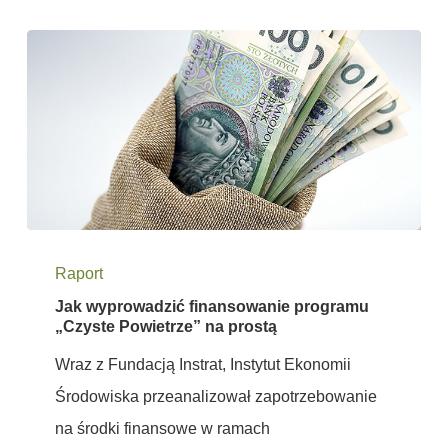
Jak
Raport
wyprowadzić
Jak wyprowadzić finansowanie programu
finansowanie
„Czyste Powietrze” na prostą
programu
Wraz z Fundacją Instrat, Instytut Ekonomii
„Czyste
Środowiska przeanalizował zapotrzebowanie
Powietrze”
na środki finansowe w ramach
na