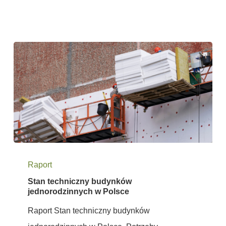
Stan
Raport
techniczny
Stan techniczny budynków
budynków
jednorodzinnych w Polsce
jednorodzinnych
Raport Stan techniczny budynków
w