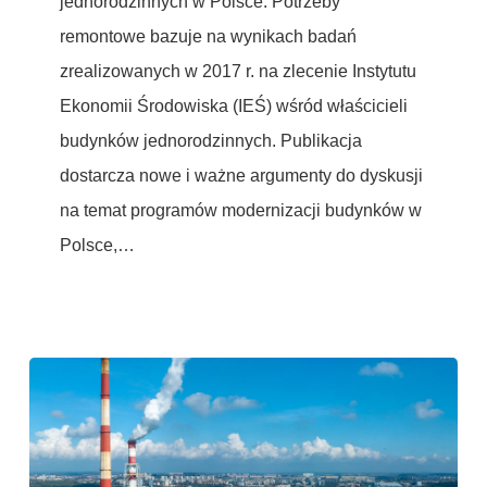
jednorodzinnych w Polsce. Potrzeby
Polsce
remontowe bazuje na wynikach badań
zrealizowanych w 2017 r. na zlecenie Instytutu
Ekonomii Środowiska (IEŚ) wśród właścicieli
budynków jednorodzinnych. Publikacja
dostarcza nowe i ważne argumenty do dyskusji
na temat programów modernizacji budynków w
Polsce,…