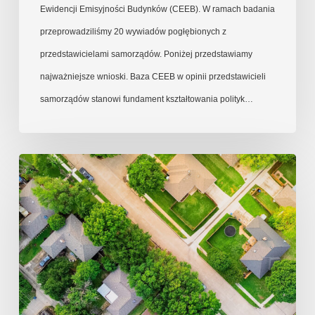
Ewidencji Emisyjności Budynków (CEEB). W ramach badania
przeprowadziliśmy 20 wywiadów pogłębionych z
przedstawicielami samorządów. Poniżej przedstawiamy
najważniejsze wnioski. Baza CEEB w opinii przedstawicieli
samorządów stanowi fundament kształtowania polityk…
Uwagi
Instytutu
Ekonomii
Środowiska
do
programu
„Czyste