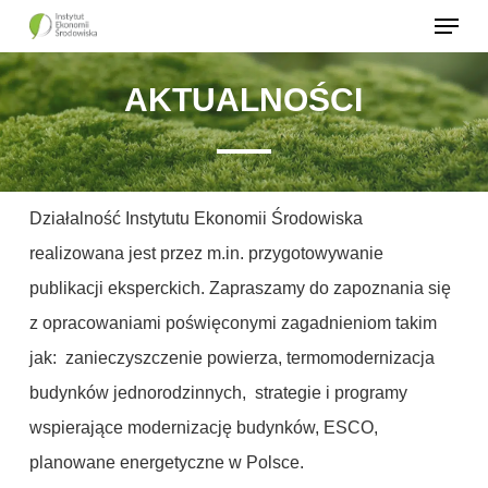
Menu
Skip
to
Close
main
AKTUALNOŚCI
Menu
content
Działalność Instytutu Ekonomii Środowiska
realizowana jest przez m.in. przygotowywanie
publikacji eksperckich. Zapraszamy do zapoznania się
z opracowaniami poświęconymi zagadnieniom takim
jak: zanieczyszczenie powierza, termomodernizacja
budynków jednorodzinnych, strategie i programy
wspierające modernizację budynków, ESCO,
planowane energetyczne w Polsce.