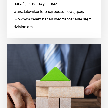
badań jakościowych oraz
warsztatów/konferencji podsumowującej.
Głównym celem badan było zapoznanie się z
działaniami…
Przegląd
Efektywności
Energetycznej
w
Polsce
2015