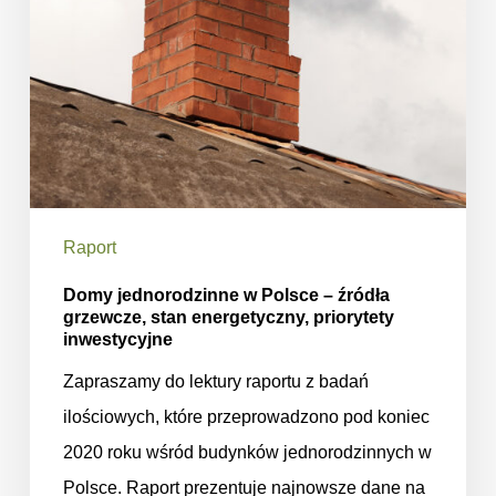
grzewcze,
stan
energetyczny,
priorytety
inwestycyjne
Raport
Domy jednorodzinne w Polsce – źródła
grzewcze, stan energetyczny, priorytety
inwestycyjne
Zapraszamy do lektury raportu z badań
ilościowych, które przeprowadzono pod koniec
2020 roku wśród budynków jednorodzinnych w
Polsce. Raport prezentuje najnowsze dane na