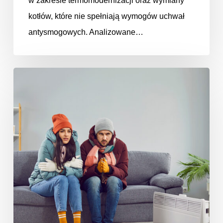
w zakresie termomodernizacji oraz wymiany
kotłów, które nie spełniają wymogów uchwał
antysmogowych. Analizowane…
Budynki
jednorodzinne
ogrzewane
źródłami
na
paliwa
stałe