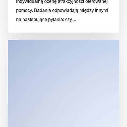
indywidualną ocenę atrakcyjności oferowanej
pomocy. Badania odpowiadają między innymi
na następujące pytania: czy…
Efektywność
energetyczna
w
Polsce.
Przegląd
2017