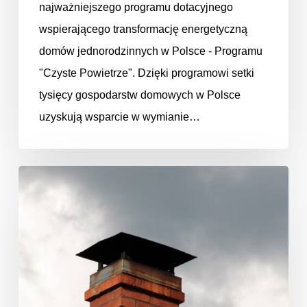
najważniejszego programu dotacyjnego
wspierającego transformację energetyczną
domów jednorodzinnych w Polsce - Programu
"Czyste Powietrze". Dzięki programowi setki
tysięcy gospodarstw domowych w Polsce
uzyskują wsparcie w wymianie…
Domy
jednorodzinne
w
Polsce
–
źródła