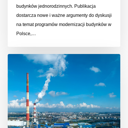
budynków jednorodzinnych. Publikacja
dostarcza nowe i ważne argumenty do dyskusji
na temat programów modernizacji budynków w
Polsce,…
Likwidacja
niskiej
emisji
i
modernizacja
ciepłownictwa
w
kontekście