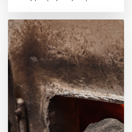
Ocena
programów
wspierających
wymianę
kotłów
węglowych
i
termomodernizację
domów
jednorodzinnych