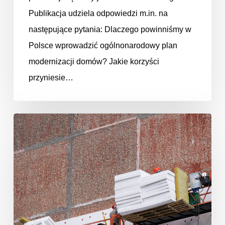
Publikacja udziela odpowiedzi m.in. na
następujące pytania: Dlaczego powinniśmy w
Polsce wprowadzić ogólnonarodowy plan
modernizacji domów? Jakie korzyści
przyniesie…
Stan
techniczny
budynków
jednorodzinnych
w
Polsce