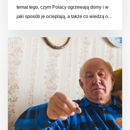
temat tego, czym Polacy ogrzewają domy i w
jaki sposób je ocieplają, a także co wiedzą o…
Porównanie
wariantów
wsparcia
publicznego
wymiany
źródła
ciepła
w
budynkach
osób