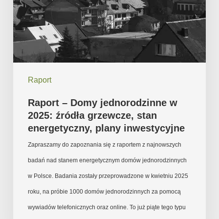
w
2025:
źródła
grzewcze,
stan
Raport
energetyczny,
plany
Raport – Domy jednorodzinne w
inwestycyjne
2025: źródła grzewcze, stan
energetyczny, plany inwestycyjne
Zapraszamy do zapoznania się z raportem z najnowszych
badań nad stanem energetycznym domów jednorodzinnych
w Polsce. Badania zostały przeprowadzone w kwietniu 2025
roku, na próbie 1000 domów jednorodzinnych za pomocą
wywiadów telefonicznych oraz online. To już piąte tego typu