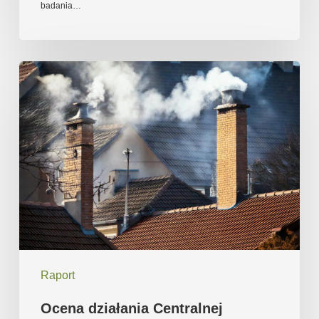
badania…
Ocena
działania
Centralnej
Ewidencji
Emisyjności
Budynków
Raport
Ocena działania Centralnej