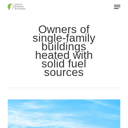
Skip
to
main
Owners of
content
single-family
buildings
heated with
solid fuel
sources