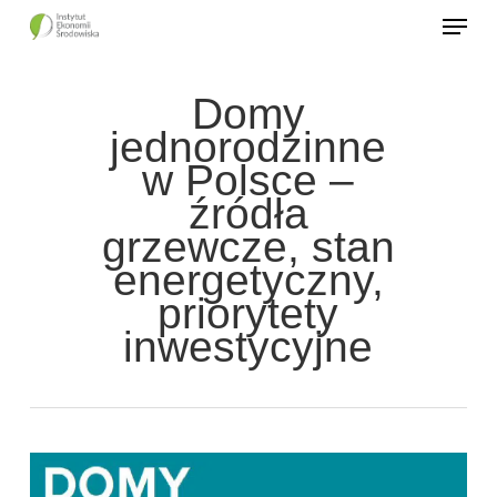
Skip
to
main
Domy
content
jednorodzinne
w Polsce –
źródła
grzewcze, stan
energetyczny,
priorytety
inwestycyjne